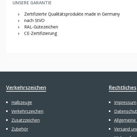
UNSERE GARANTIE
›
Zertifizierte Qualitätsprodukte made in Germany
›
nach StVO
›
RAL-Gütezeichen
›
CE-Zertifizierung
Verkehrszeichen
Rechtliches
Halbzeuge
Impressum
Verkehrszeichen
Datenschut
Zusatzzeichen
Allgemeine
Zubehör
Versand un