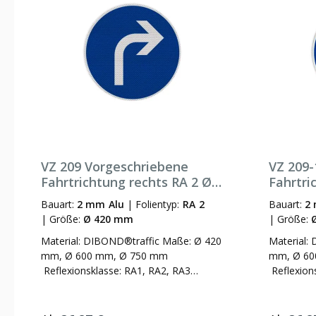
VZ 209 Vorgeschriebene
VZ 209-
Fahrtrichtung rechts RA 2 Ø
Fahrtri
420 mm 2 mm Alu
420 mm
Bauart:
2 mm Alu
|
Folientyp:
RA 2
Bauart:
2
|
Größe:
Ø 420 mm
|
Größe:
Material: DIBOND®traffic Maße: Ø 420
Material:
mm, Ø 600 mm, Ø 750 mm
mm, Ø 60
Reflexionsklasse: RA1, RA2, RA3
Reflexion
Bauart: Flachform (3 mm), Alform
Bauart: F
Schildform: Ronde Verkehrszeichen-Nr.:
Schildform
209 (nach § 41 Abs. 1 StVO,
209-10 (na