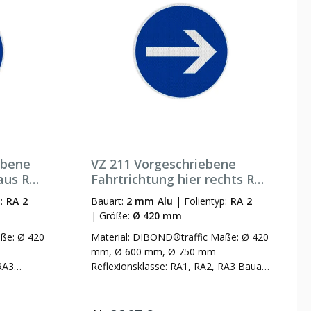
ebene
VZ 211 Vorgeschriebene
aus RA
Fahrtrichtung hier rechts RA
2 Ø 420 mm 2 mm Alu
p:
RA 2
Bauart:
2 mm Alu
|
Folientyp:
RA 2
|
Größe:
Ø 420 mm
ße: Ø 420
Material: DIBOND®traffic Maße: Ø 420
mm, Ø 600 mm, Ø 750 mm
RA3
Reflexionsklasse: RA1, RA2, RA3 Bauart:
lform oder
Flachform (3 mm), Alform oder als
Aufkleber (Sign Face mit
ildgröße Ø
Reflexionsklasse RA2 für Schildgröße Ø