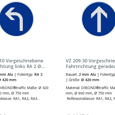
10 Vorgeschriebene
VZ 209-30 Vorgeschri
chtung links RA 2 Ø
Fahrtrichtung gerade
 2 mm Alu
2 Ø 420 mm 2 mm Alu
 mm Alu
|
Folientyp:
RA 2
Bauart:
2 mm Alu
|
Folienty
Ø 420 mm
|
Größe:
Ø 420 mm
 DIBOND®traffic Maße: Ø 420
Material: DIBOND®traffic Ma
0 mm, Ø 750 mm
mm, Ø 600 mm, Ø 750 mm
sklasse: RA1, RA2, RA3
Reflexionsklasse: RA1, RA2, 
lachform (3 mm), Alform
Bauart: Flachform (3 mm), A
: Ronde Verkehrszeichen-Nr.:
als Aufkleber (Sign Face mit
ch § 41 Abs. 1 StVO,
Reflexionsklasse RA2 für Sch