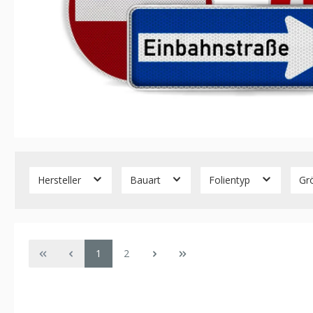
Hersteller
Bauart
Folientyp
Gr
Seite
Seite
1
2