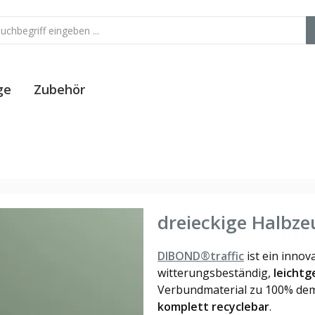
ge
Zubehör
dreieckige Halbz
DIBOND®traffic
ist ein innov
witterungsbeständig,
leichtg
Verbundmaterial zu 100% dem 
komplett recyclebar
.