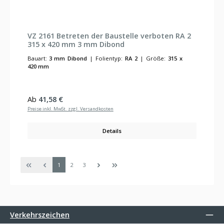
VZ 2161 Betreten der Baustelle verboten RA 2
315 x 420 mm 3 mm Dibond
Bauart:
3 mm Dibond
|
Folientyp:
RA 2
|
Größe:
315 x
420 mm
Regulärer Preis:
Ab
41,58 €
Preise inkl. MwSt. zzgl. Versandkosten
Details
Seite
Seite
Seite
1
2
3
Verkehrszeichen