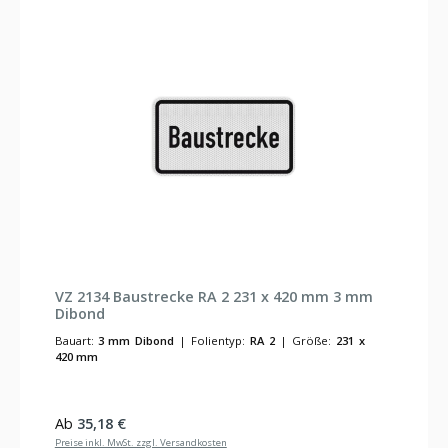
VZ 2134 Baustrecke RA 2 231 x 420 mm 3 mm
Dibond
Bauart:
3 mm Dibond
|
Folientyp:
RA 2
|
Größe:
231 x
420 mm
Regulärer Preis:
Ab
35,18 €
Preise inkl. MwSt. zzgl. Versandkosten