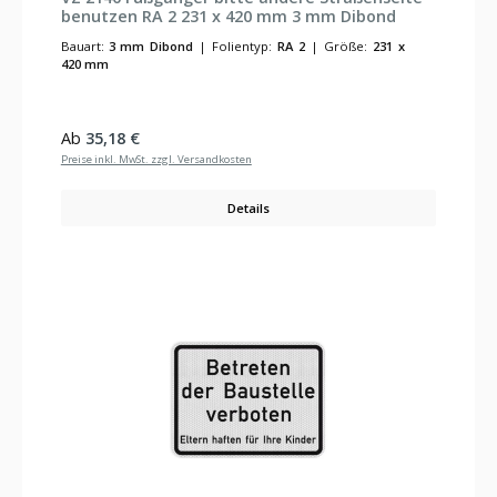
benutzen RA 2 231 x 420 mm 3 mm Dibond
Bauart:
3 mm Dibond
|
Folientyp:
RA 2
|
Größe:
231 x
420 mm
Regulärer Preis:
Ab
35,18 €
Preise inkl. MwSt. zzgl. Versandkosten
Details