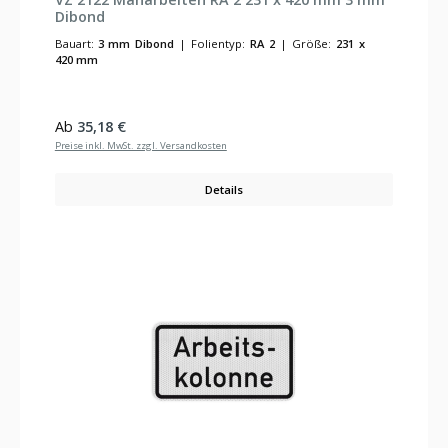
Dibond
Bauart:
3 mm Dibond
|
Folientyp:
RA 2
|
Größe:
231 x
420 mm
Regulärer Preis:
Ab
35,18 €
Preise inkl. MwSt. zzgl. Versandkosten
Details