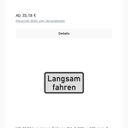
Regulärer Preis:
Ab
35,18 €
Preise inkl. MwSt. zzgl. Versandkosten
Details