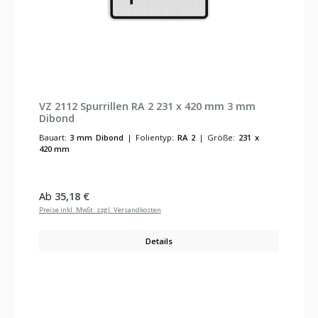
VZ 2112 Spurrillen RA 2 231 x 420 mm 3 mm
Dibond
Bauart:
3 mm Dibond
|
Folientyp:
RA 2
|
Größe:
231 x
420 mm
Regulärer Preis:
Ab
35,18 €
Preise inkl. MwSt. zzgl. Versandkosten
Details