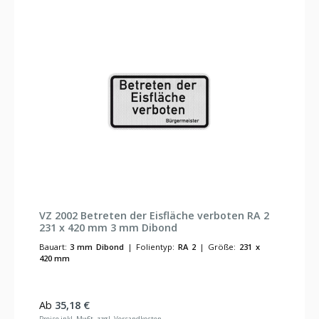
VZ 2002 Betreten der Eisfläche verboten RA 2
231 x 420 mm 3 mm Dibond
Bauart:
3 mm Dibond
|
Folientyp:
RA 2
|
Größe:
231 x
420 mm
Regulärer Preis:
Ab
35,18 €
Preise inkl. MwSt. zzgl. Versandkosten