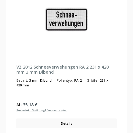
VZ 2012 Schneeverwehungen RA 2 231 x 420
mm 3 mm Dibond
Bauart:
3 mm Dibond
|
Folientyp:
RA 2
|
Größe:
231 x
420 mm
Regulärer Preis:
Ab
35,18 €
Preise inkl. MwSt. zzgl. Versandkosten
Details