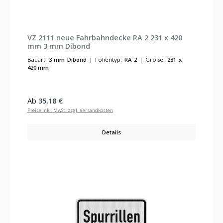
VZ 2111 neue Fahrbahndecke RA 2 231 x 420
mm 3 mm Dibond
Bauart:
3 mm Dibond
|
Folientyp:
RA 2
|
Größe:
231 x
420 mm
Regulärer Preis:
Ab
35,18 €
Preise inkl. MwSt. zzgl. Versandkosten
Details