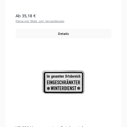
Regulärer Preis:
Ab
35,18 €
Preise inkl. MwSt. zzgl. Versandkosten
Details