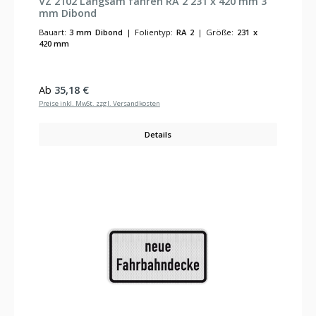
VZ 2102 Langsam fahren RA 2 231 x 420 mm 3
mm Dibond
Bauart:
3 mm Dibond
|
Folientyp:
RA 2
|
Größe:
231 x
420 mm
Regulärer Preis:
Ab
35,18 €
Preise inkl. MwSt. zzgl. Versandkosten
Details