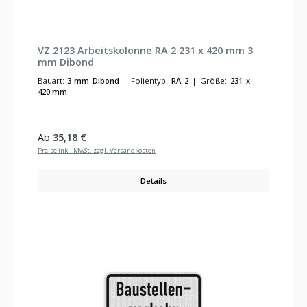
VZ 2123 Arbeitskolonne RA 2 231 x 420 mm 3
mm Dibond
Bauart:
3 mm Dibond
|
Folientyp:
RA 2
|
Größe:
231 x
420 mm
Regulärer Preis:
Ab
35,18 €
Preise inkl. MwSt. zzgl. Versandkosten
Details