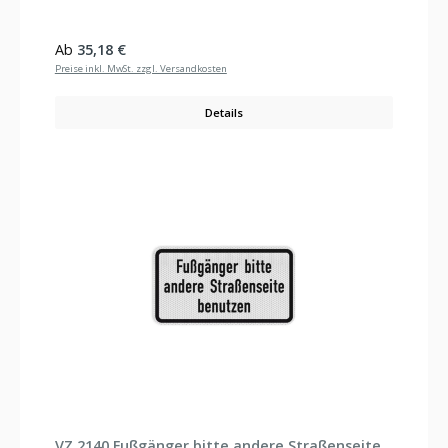
Regulärer Preis:
Ab
35,18 €
Preise inkl. MwSt. zzgl. Versandkosten
Details
VZ 2140 Fußgänger bitte andere Straßenseite