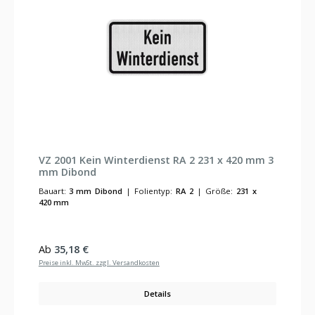
VZ 2001 Kein Winterdienst RA 2 231 x 420 mm 3
mm Dibond
Bauart:
3 mm Dibond
|
Folientyp:
RA 2
|
Größe:
231 x
420 mm
Regulärer Preis:
Ab
35,18 €
Preise inkl. MwSt. zzgl. Versandkosten
Details