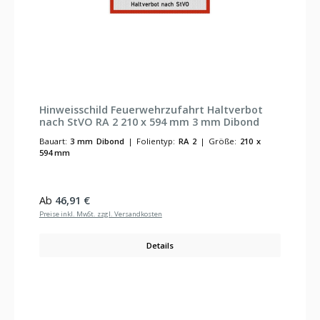
Hinweisschild Feuerwehrzufahrt Haltverbot
nach StVO RA 2 210 x 594 mm 3 mm Dibond
Bauart:
3 mm Dibond
|
Folientyp:
RA 2
|
Größe:
210 x
594 mm
Regulärer Preis:
Ab
46,91 €
Preise inkl. MwSt. zzgl. Versandkosten
Details