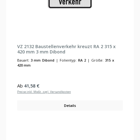
VZ 2132 Baustellenverkehr kreuzt RA 2 315 x
420 mm 3 mm Dibond
Bauart:
3 mm Dibond
|
Folientyp:
RA 2
|
Größe:
315 x
420 mm
Regulärer Preis:
Ab
41,58 €
Preise inkl. MwSt. zzgl. Versandkosten
Details