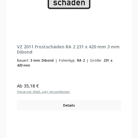
VZ 2011 Frostschäden RA 2 231 x 420 mm 3 mm
Dibond
Bauart:
3 mm Dibond
|
Folientyp:
RA 2
|
Größe:
231 x
420 mm
Regulärer Preis:
Ab
35,18 €
Preise inkl. MwSt. zzgl. Versandkosten
Details