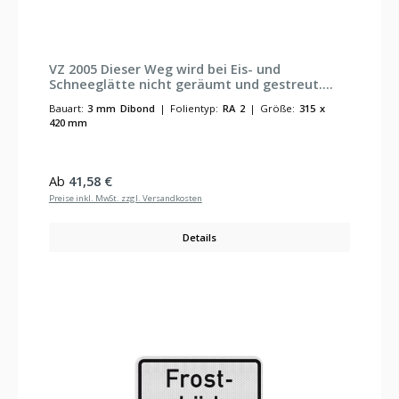
VZ 2005 Dieser Weg wird bei Eis- und
Schneeglätte nicht geräumt und gestreut.
Begehen auf eigene Gefahr. RA 2 315 x 420
Bauart:
3 mm Dibond
|
Folientyp:
RA 2
|
Größe:
315 x
mm 3 mm Dibond
420 mm
Regulärer Preis:
Ab
41,58 €
Preise inkl. MwSt. zzgl. Versandkosten
Details