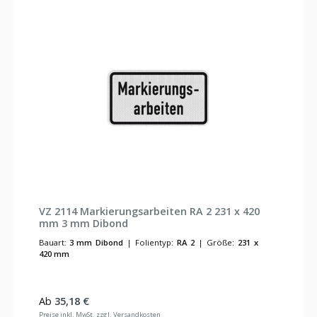
VZ 2114 Markierungsarbeiten RA 2 231 x 420
mm 3 mm Dibond
Bauart:
3 mm Dibond
|
Folientyp:
RA 2
|
Größe:
231 x
420 mm
Regulärer Preis:
Ab
35,18 €
Preise inkl. MwSt. zzgl. Versandkosten