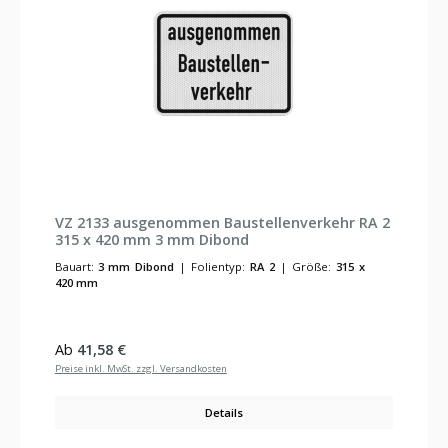
VZ 2133 ausgenommen Baustellenverkehr RA 2
315 x 420 mm 3 mm Dibond
Bauart:
3 mm Dibond
|
Folientyp:
RA 2
|
Größe:
315 x
420 mm
Regulärer Preis:
Ab
41,58 €
Preise inkl. MwSt. zzgl. Versandkosten
Details