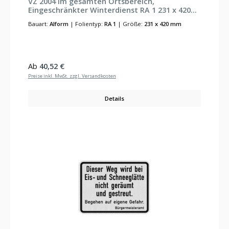
VZ 2004 Im gesamten Ortsbereich,
Eingeschränkter Winterdienst RA 1 231 x 420
mm Alform
Bauart:
Alform
|
Folientyp:
RA 1
|
Größe:
231 x 420 mm
Regulärer Preis:
Ab
40,52 €
Preise inkl. MwSt. zzgl. Versandkosten
Details