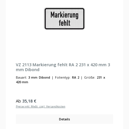
VZ 2113 Markierung fehlt RA 2 231 x 420 mm 3
mm Dibond
Bauart:
3 mm Dibond
|
Folientyp:
RA 2
|
Größe:
231 x
420 mm
Regulärer Preis:
Ab
35,18 €
Preise inkl. MwSt. zzgl. Versandkosten
Details