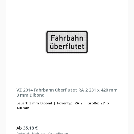
VZ 2014 Fahrbahn überflutet RA 2 231 x 420 mm
3 mm Dibond
Bauart:
3 mm Dibond
|
Folientyp:
RA 2
|
Größe:
231 x
420 mm
Regulärer Preis:
Ab
35,18 €
Preise inkl. MwSt. zzgl. Versandkosten