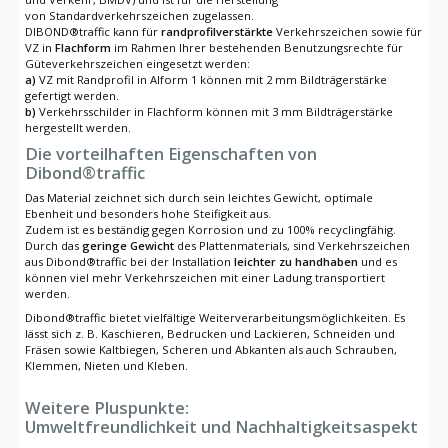
von Standardverkehrszeichen zugelassen.
DIBOND®traffic kann für
randprofilverstärkte
Verkehrszeichen sowie für
VZ in
Flachform
im Rahmen Ihrer bestehenden Benutzungsrechte für
Güteverkehrszeichen eingesetzt werden:
a)
VZ mit Randprofil in Alform 1 können mit 2 mm Bildträgerstärke
gefertigt werden.
b)
Verkehrsschilder in Flachform können mit 3 mm Bildträgerstärke
hergestellt werden.
Die vorteilhaften Eigenschaften von
Dibond®traffic
Das Material zeichnet sich durch sein leichtes Gewicht, optimale
Ebenheit und besonders hohe Steifigkeit aus.
Zudem ist es beständig gegen Korrosion und zu 100% recyclingfähig.
Durch das
geringe Gewicht
des Plattenmaterials, sind Verkehrszeichen
aus Dibond®traffic bei der Installation
leichter zu handhaben
und es
können viel mehr Verkehrszeichen mit einer Ladung transportiert
werden.
Dibond®traffic bietet vielfältige Weiterverarbeitungsmöglichkeiten.
Es
lässt sich z. B. Kaschieren, Bedrucken und
Lackieren
, Schneiden und
Fräsen sowie Kaltbiegen, Scheren und Abkanten als auch Schrauben,
Klemmen, Nieten und Kleben.
Weitere Pluspunkte:
Umweltfreundlichkeit und Nachhaltigkeitsaspekt