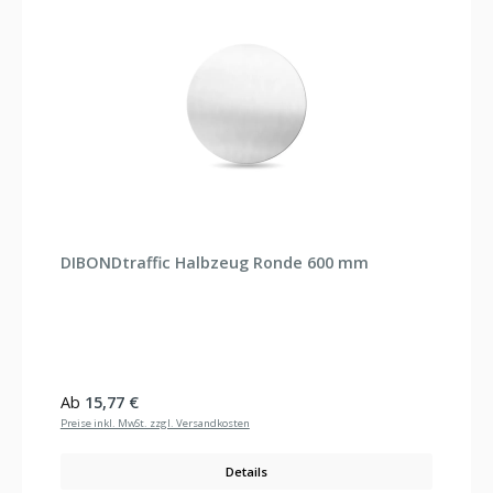
DIBONDtraffic Halbzeug Ronde 600 mm
Regulärer Preis:
Ab
15,77 €
Preise inkl. MwSt. zzgl. Versandkosten
Details