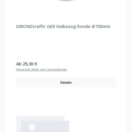
DIBONDtraffic GER Halbzeug Ronde Ø750mm
Regulärer Preis:
Ab
25,30 €
Preise inkl. MwSt. zzgl. Versandkosten
Details