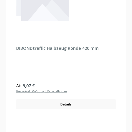
DIBONDtraffic Halbzeug Ronde 420 mm
Regulärer Preis:
Ab
9,07 €
Preise inkl. MwSt. zzgl. Versandkosten
Details