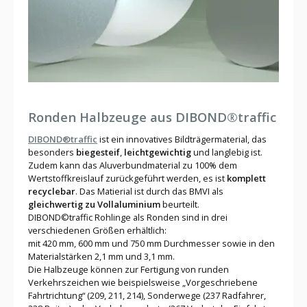
Ronden Halbzeuge aus DIBOND®traffic
DIBOND®traffic
ist ein innovatives Bildträgermaterial, das
besonders
biegesteif
,
leichtgewichtig
und langlebig ist.
Zudem kann das Aluverbundmaterial zu 100% dem
Wertstoffkreislauf zurückgeführt werden, es ist
komplett
recyclebar
. Das Matierial ist durch das BMVI als
gleichwertig zu Vollaluminium
beurteilt.
DIBOND©traffic Rohlinge als Ronden sind in drei
verschiedenen Größen erhältlich:
mit 420 mm, 600 mm und 750 mm Durchmesser sowie in den
Materialstärken 2,1 mm und 3,1 mm.
Die Halbzeuge können zur Fertigung von runden
Verkehrszeichen wie beispielsweise „Vorgeschriebene
Fahrtrichtung“ (209, 211, 214), Sonderwege (237 Radfahrer,