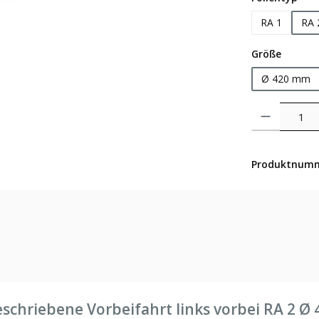
RA 1
RA 
auswäh
Größe
Ø 420 mm
Produkt Anzahl: 
Produktnum
schriebene Vorbeifahrt links vorbei RA 2 