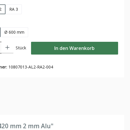
2
RA 3
len
Ø 600 mm
Gib den gewünschten Wert ein oder benutze die Schaltflächen um die Anzahl zu
Stück
In den Warenkorb
mer:
10807013-AL2-RA2-004
Ø 420 mm 2 mm Alu"