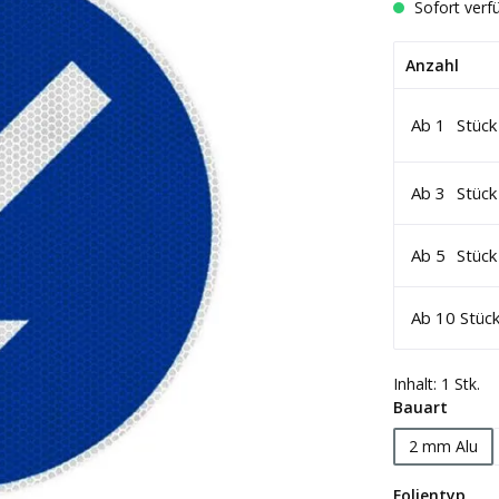
Sofort verfü
Anzahl
Ab
1
Stück
Ab
3
Stück
Ab
5
Stück
Ab
10
Stüc
Inhalt:
1 Stk.
auswä
Bauart
2 mm Alu
aus
Folientyp