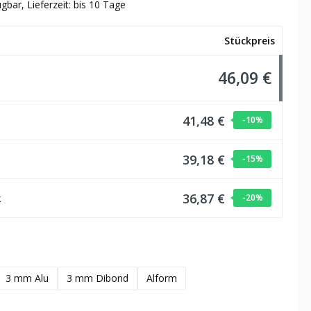
gbar, Lieferzeit: bis 10 Tage
Stückpreis
46,09 €
41,48 €
-10
%
39,18 €
-15
%
36,87 €
k
-20
%
hlen
3 mm Alu
3 mm Dibond
Alform
wählen