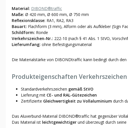
Material:
DIBOND®traffic
Maße:
Ø 420 mm, Ø 600 mm, Ø 750 mm
Reflexionsklasse:
RA1, RA2, RA3
Bauart:
Flachform (3 mm), Alform oder als Aufkleber (Sign Fa
Schildform:
Ronde
Verkehrszeichen-Nr.:
222-10 (nach § 41 Abs. 1 StVO, Vorschri
Lieferumfang:
ohne Befestigungsmaterial
Die Materialstärke von DIBONDtraffic kann bedingt durch den 
Produkteigenschaften Verkehrszeichen 
Standardverkehrszeichen
gemäß StVO
Lieferung mit
CE- und RAL-Gütezeichen
Zertifizierte
Gleichwertigkeit zu Vollaluminium
durch 
Das Aluverbund-Material DIBOND®traffic hat gegenüber Vollalu
Das Material ist
leichtgewichtiger
und überzeugt durch seine