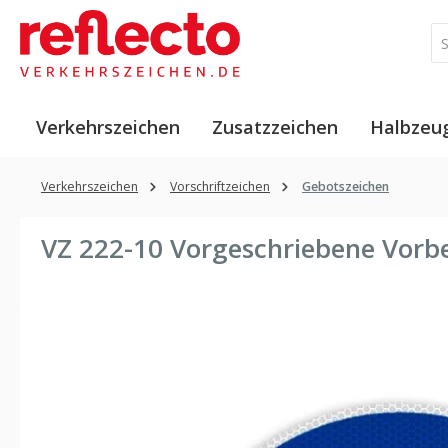
 Hauptinhalt springen
Zur Suche springen
Zur Hauptnavigation springen
Verkehrszeichen
Zusatzzeichen
Halbzeu
Verkehrszeichen
Vorschriftzeichen
Gebotszeichen
VZ 222-10 Vorgeschriebene Vorbe
Bildergalerie überspringen