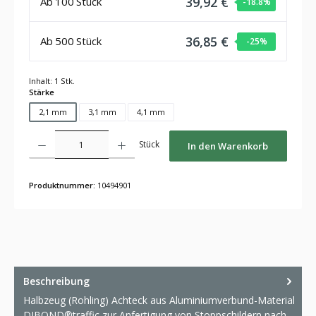
39,92 €
Ab
100
Stück
-18.8
%
36,85 €
Ab
500
Stück
-25
%
Inhalt:
1 Stk.
auswählen
Stärke
2,1 mm
3,1 mm
4,1 mm
Produkt Anzahl: Gib den gewünschten Wert ein oder benutze die Schaltflächen um die Anza
Stück
In den Warenkorb
Produktnummer:
10494901
Beschreibung
Halbzeug (Rohling) Achteck aus Aluminiumverbund-Material
DIBOND®traffic zur Anfertigung von Stoppschildern nach