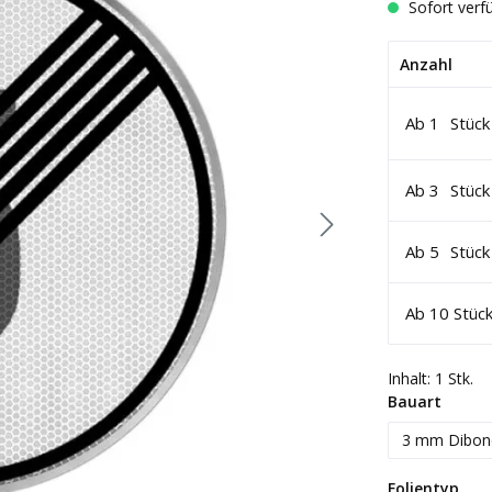
Sofort verfü
Anzahl
Ab
1
Stück
Ab
3
Stück
Ab
5
Stück
Ab
10
Stüc
Inhalt:
1 Stk.
auswä
Bauart
3 mm Dibon
aus
Folientyp