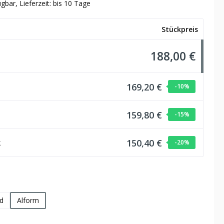
gbar, Lieferzeit: bis 10 Tage
Stückpreis
188,00 €
169,20 €
-10
%
159,80 €
-15
%
150,40 €
k
-20
%
hlen
d
Alform
wählen