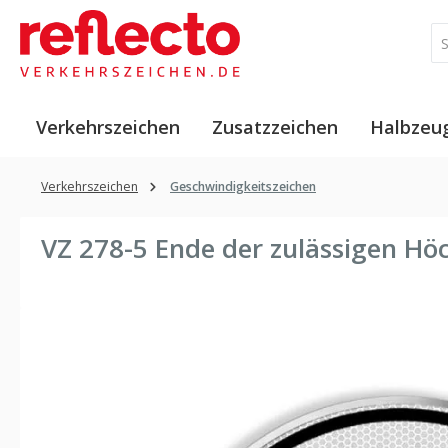
 Hauptinhalt springen
Zur Suche springen
Zur Hauptnavigation springen
Verkehrszeichen
Zusatzzeichen
Halbzeu
Verkehrszeichen
Geschwindigkeitszeichen
VZ 278-5 Ende der zulässigen H
Bildergalerie überspringen