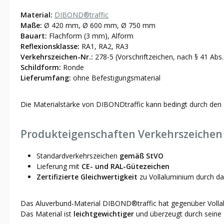
Material:
DIBOND®traffic
Maße:
Ø 420 mm, Ø 600 mm, Ø 750 mm
Bauart:
Flachform (3 mm), Alform
Reflexionsklasse:
RA1, RA2, RA3
Verkehrszeichen-Nr.:
278-5 (Vorschriftzeichen, nach § 41 Abs.
Schildform:
Ronde
Lieferumfang:
ohne Befestigungsmaterial
Die Materialstärke von DIBONDtraffic kann bedingt durch den 
Produkteigenschaften Verkehrszeichen 
Standardverkehrszeichen
gemäß StVO
Lieferung mit
CE- und RAL-Gütezeichen
Zertifizierte Gleichwertigkeit
zu Vollaluminium durch d
Das Aluverbund-Material DIBOND®traffic hat gegenüber Vollalu
Das Material ist
leichtgewichtiger
und überzeugt durch seine