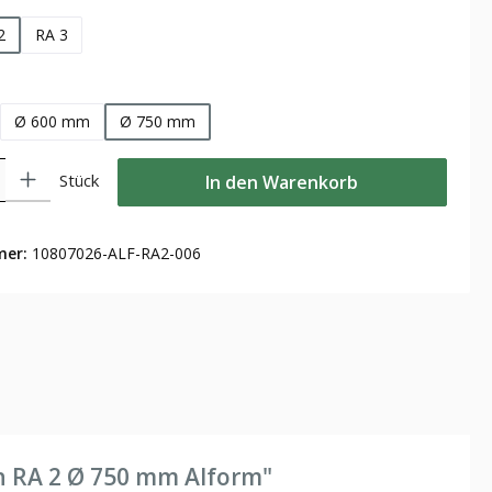
2
RA 3
len
Ø 600 mm
Ø 750 mm
Gib den gewünschten Wert ein oder benutze die Schaltflächen um die Anzahl zu
Stück
In den Warenkorb
mer:
10807026-ALF-RA2-006
h RA 2 Ø 750 mm Alform"