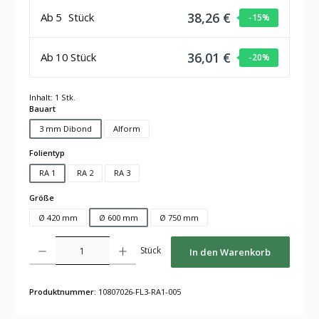
38,26 €
Ab
5
Stück
-15
%
36,01 €
Ab
10
Stück
-20
%
Inhalt:
1 Stk.
auswählen
Bauart
3 mm Dibond
Alform
auswählen
Folientyp
RA 1
RA 2
RA 3
auswählen
Größe
Ø 420 mm
Ø 600 mm
Ø 750 mm
Produkt Anzahl: Gib den gewünschten Wert ein oder benutze die Schaltflächen um die Anza
Stück
In den Warenkorb
Produktnummer:
10807026-FL3-RA1-005