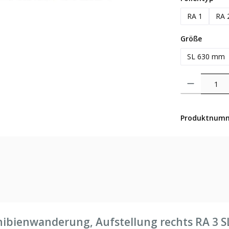
RA 1
RA 
auswäh
Größe
SL 630 mm
Produkt Anzahl: 
Produktnum
ibienwanderung, Aufstellung rechts RA 3 