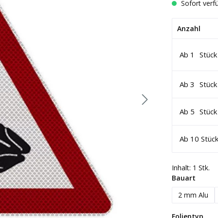
Sofort verfü
Anzahl
Ab
1
Stück
Ab
3
Stück
Ab
5
Stück
Ab
10
Stüc
Inhalt:
1 Stk.
auswä
Bauart
2 mm Alu
aus
Folientyp