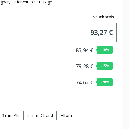
gbar, Lieferzeit: bis 10 Tage
Stückpreis
93,27 €
83,94 €
-10
%
79,28 €
-15
%
74,62 €
k
-20
%
hlen
3 mm Alu
3 mm Dibond
Alform
wählen