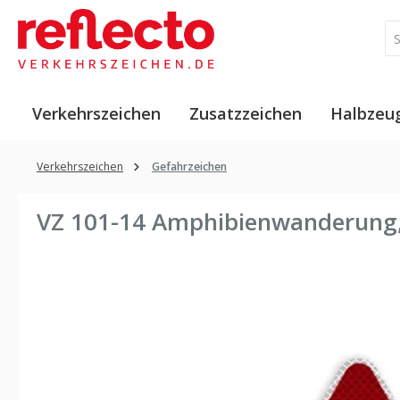
 Hauptinhalt springen
Zur Suche springen
Zur Hauptnavigation springen
Verkehrszeichen
Zusatzzeichen
Halbzeu
Verkehrszeichen
Gefahrzeichen
VZ 101-14 Amphibienwanderung,
Bildergalerie überspringen