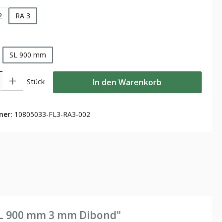
2
RA 3
len
SL 900 mm
Gib den gewünschten Wert ein oder benutze die Schaltflächen um die Anzahl zu
Stück
In den Warenkorb
mer:
10805033-FL3-RA3-002
SL 900 mm 3 mm Dibond"