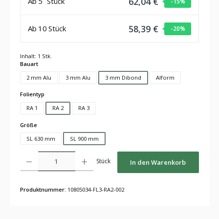
62,04 €
Ab
5
Stück
-15
%
58,39 €
Ab
10
Stück
-20
%
Inhalt:
1 Stk.
auswählen
Bauart
2 mm Alu
3 mm Alu
3 mm Dibond
Alform
auswählen
Folientyp
RA 1
RA 2
RA 3
auswählen
Größe
SL 630 mm
SL 900 mm
Produkt Anzahl: Gib den gewünschten Wert ein oder benutze die Schaltflächen um die Anza
Stück
In den Warenkorb
Produktnummer:
10805034-FL3-RA2-002