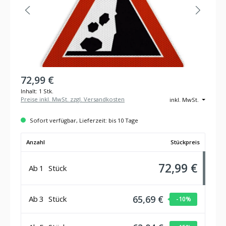
72,99 €
Inhalt:
1 Stk.
Preise inkl. MwSt. zzgl. Versandkosten
inkl. MwSt.
Sofort verfügbar, Lieferzeit: bis 10 Tage
Anzahl
Stückpreis
72,99 €
Ab
1
Stück
65,69 €
Ab
3
Stück
-10
%