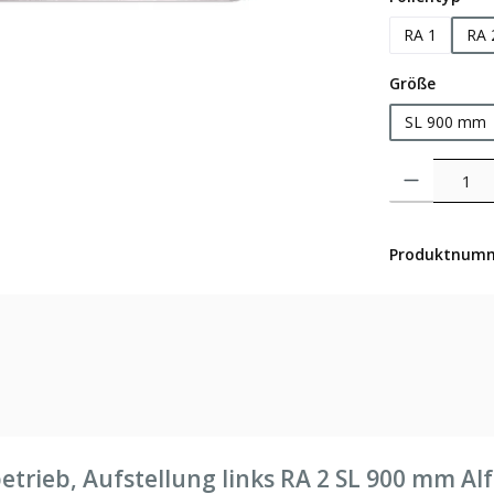
RA 1
RA 
auswäh
Größe
SL 900 mm
Produkt Anzahl: 
Produktnum
trieb, Aufstellung links RA 2 SL 900 mm Al