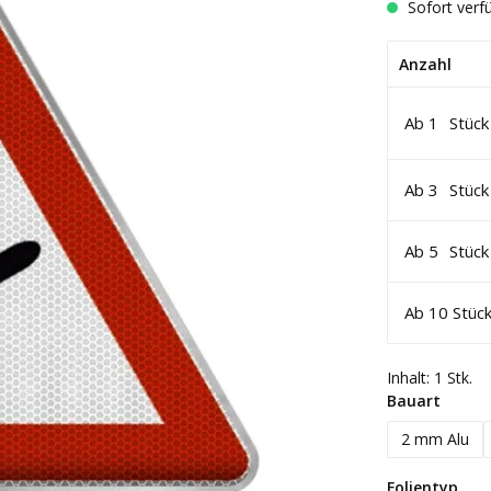
Sofort verfü
Anzahl
Ab
1
Stück
Ab
3
Stück
Ab
5
Stück
Ab
10
Stüc
Inhalt:
1 Stk.
auswä
Bauart
2 mm Alu
aus
Folientyp