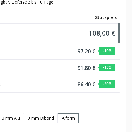
gbar, Lieferzeit: bis 10 Tage
Stückpreis
108,00 €
97,20 €
-10
%
91,80 €
-15
%
86,40 €
k
-20
%
hlen
3 mm Alu
3 mm Dibond
Alform
wählen