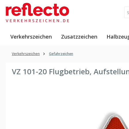
 Hauptinhalt springen
Zur Suche springen
Zur Hauptnavigation springen
Verkehrszeichen
Zusatzzeichen
Halbzeu
Verkehrszeichen
Gefahrzeichen
VZ 101-20 Flugbetrieb, Aufstell
Bildergalerie überspringen