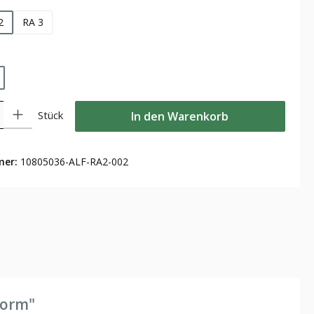
2
RA 3
len
Gib den gewünschten Wert ein oder benutze die Schaltflächen um die Anzahl zu
Stück
In den Warenkorb
mer:
10805036-ALF-RA2-002
form"