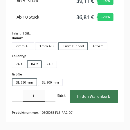
39,11 €
Ab
5
Stück
-15
%
36,81 €
Ab
10
Stück
-20
%
Inhalt:
1 Stk.
auswählen
Bauart
2 mm Alu
3 mm Alu
3 mm Dibond
Alform
auswählen
Folientyp
RA 1
RA 2
RA 3
auswählen
Größe
SL 630 mm
SL 900 mm
Produkt Anzahl: Gib den gewünschten Wert ein oder benutze die Schaltflächen um die Anza
Stück
In den Warenkorb
Produktnummer:
10805038-FL3-RA2-001