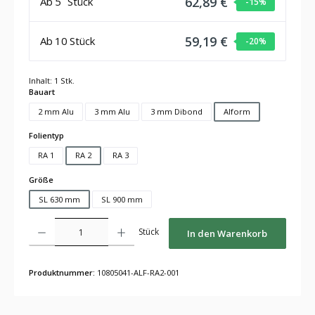
62,89 €
Ab
5
Stück
-15
%
59,19 €
Ab
10
Stück
-20
%
Inhalt:
1 Stk.
auswählen
Bauart
2 mm Alu
3 mm Alu
3 mm Dibond
Alform
auswählen
Folientyp
RA 1
RA 2
RA 3
auswählen
Größe
SL 630 mm
SL 900 mm
Produkt Anzahl: Gib den gewünschten Wert ein oder benutze die Schaltflächen um die Anza
Stück
In den Warenkorb
Produktnummer:
10805041-ALF-RA2-001