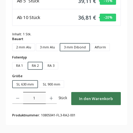
39,11 €
Ab
5
Stück
-15
%
36,81 €
Ab
10
Stück
-20
%
Inhalt:
1 Stk.
auswählen
Bauart
2 mm Alu
3 mm Alu
3 mm Dibond
Alform
auswählen
Folientyp
RA 1
RA 2
RA 3
auswählen
Größe
SL 630 mm
SL 900 mm
Produkt Anzahl: Gib den gewünschten Wert ein oder benutze die Schaltflächen um die Anza
Stück
In den Warenkorb
Produktnummer:
10805041-FL3-RA2-001