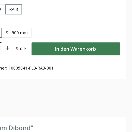
2
RA 3
len
SL 900 mm
Gib den gewünschten Wert ein oder benutze die Schaltflächen um die Anzahl zu
Stück
In den Warenkorb
mer:
10805041-FL3-RA3-001
 mm Dibond"