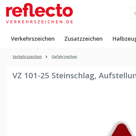
 Hauptinhalt springen
Zur Suche springen
Zur Hauptnavigation springen
Verkehrszeichen
Zusatzzeichen
Halbzeu
Verkehrszeichen
Gefahrzeichen
VZ 101-25 Steinschlag, Aufstell
Bildergalerie überspringen