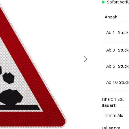
Sofort verfü
Anzahl
Ab
1
Stück
Ab
3
Stück
Ab
5
Stück
Ab
10
Stüc
Inhalt:
1 Stk.
auswä
Bauart
2 mm Alu
aus
Folientyp