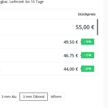
gbar, Lieferzeit: bis 10 Tage
Stückpreis
55,00 €
49,50 €
-10
%
46,75 €
-15
%
44,00 €
k
-20
%
hlen
3 mm Alu
3 mm Dibond
Alform
wählen