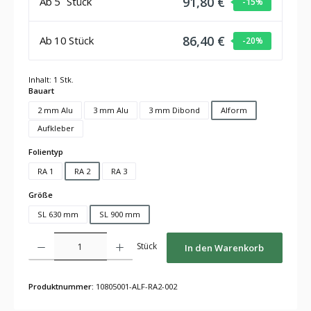
91,80 €
Ab
5
Stück
-15
%
86,40 €
Ab
10
Stück
-20
%
Inhalt:
1 Stk.
auswählen
Bauart
2 mm Alu
3 mm Alu
3 mm Dibond
Alform
Aufkleber
auswählen
Folientyp
RA 1
RA 2
RA 3
auswählen
Größe
SL 630 mm
SL 900 mm
Produkt Anzahl: Gib den gewünschten Wert ein oder benutze die Schaltflächen um die Anza
Stück
In den Warenkorb
Produktnummer:
10805001-ALF-RA2-002