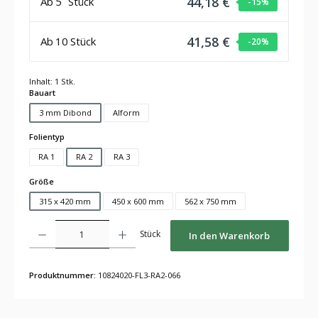
44,18 €
Ab
5
Stück
-15
%
41,58 €
Ab
10
Stück
-20
%
Inhalt:
1 Stk.
auswählen
Bauart
3 mm Dibond
Alform
auswählen
Folientyp
RA 1
RA 2
RA 3
auswählen
Größe
315 x 420 mm
450 x 600 mm
562 x 750 mm
Produkt Anzahl: Gib den gewünschten Wert ein oder benutze die Schaltflächen um die Anza
Stück
In den Warenkorb
Produktnummer:
10824020-FL3-RA2-066