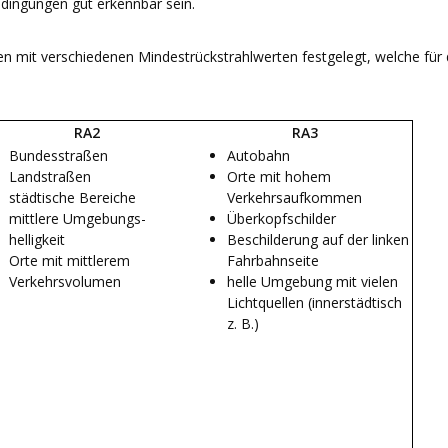
edingungen gut erkennbar sein.
en mit verschiedenen Mindestrückstrahlwerten festgelegt, welche für d
RA2
RA3
Bundesstraßen
Autobahn
Landstraßen
Orte mit hohem
städtische Bereiche
Verkehrsaufkommen
mittlere Umgebungs-
Überkopfschilder
helligkeit
Beschilderung auf der linken
Orte mit mittlerem
Fahrbahnseite
Verkehrsvolumen
helle Umgebung mit vielen
Lichtquellen (innerstädtisch
z. B.)