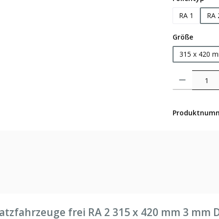
RA 1
RA 
auswäh
Größe
315 x 420 
Produkt Anzahl: 
Produktnum
atzfahrzeuge frei RA 2 315 x 420 mm 3 mm 