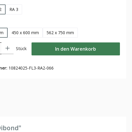
2
RA 3
len
mm
450 x 600 mm
562 x 750 mm
Gib den gewünschten Wert ein oder benutze die Schaltflächen um die Anzahl zu
Stück
In den Warenkorb
mer:
10824025-FL3-RA2-066
Dibond"