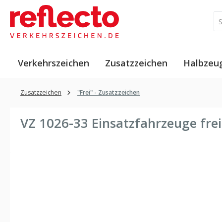
 Hauptinhalt springen
Zur Suche springen
Zur Hauptnavigation springen
Verkehrszeichen
Zusatzzeichen
Halbzeu
Zusatzzeichen
"Frei" - Zusatzzeichen
VZ 1026-33 Einsatzfahrzeuge fr
Bildergalerie überspringen