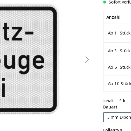
Sofort verfü
Anzahl
Ab
1
Stück
Ab
3
Stück
Ab
5
Stück
Ab
10
Stüc
Inhalt:
1 Stk.
auswä
Bauart
3 mm Dibon
aus
Folientyp