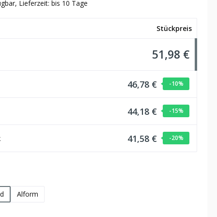
gbar, Lieferzeit: bis 10 Tage
Stückpreis
51,98 €
46,78 €
-10
%
44,18 €
-15
%
41,58 €
k
-20
%
hlen
d
Alform
wählen