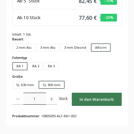
82,45 €
Ab
5
Stück
-15
%
77,60 €
Ab
10
Stück
-20
%
Inhalt:
1 Stk.
auswählen
Bauart
2 mm Alu
3 mm Alu
3 mm Dibond
Alform
auswählen
Folientyp
RA 1
RA 2
RA 3
auswählen
Größe
SL 630 mm
SL 900 mm
Produkt Anzahl: Gib den gewünschten Wert ein oder benutze die Schaltflächen um die Anza
Stück
In den Warenkorb
Produktnummer:
10805005-ALF-RA1-002