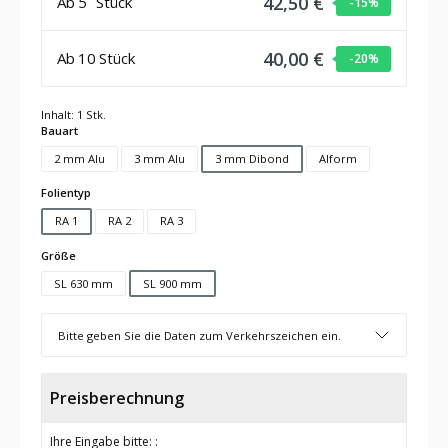
42,50 €
Ab
5
Stück
-15
%
40,00 €
Ab
10
Stück
-20
%
Inhalt:
1 Stk.
auswählen
Bauart
2 mm Alu
3 mm Alu
3 mm Dibond
Alform
auswählen
Folientyp
RA 1
RA 2
RA 3
auswählen
Größe
SL 630 mm
SL 900 mm
Bitte geben Sie die Daten zum Verkehrszeichen ein.
Preisberechnung
Ihre Eingabe bitte: :