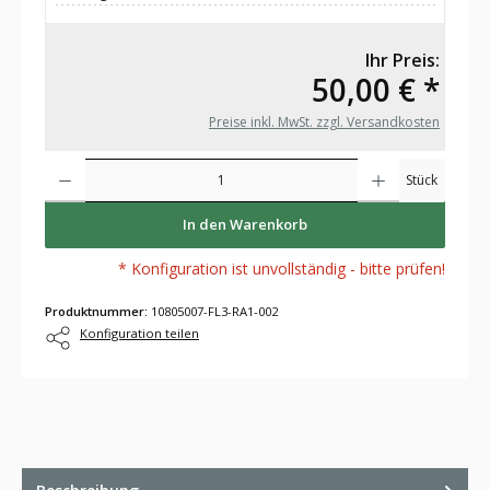
Ihr Preis:
50,00 € *
Preise inkl. MwSt. zzgl. Versandkosten
Produkt Anzahl: Gib den gewünschten Wert ein oder benutze die Schaltflächen um die Anza
Stück
In den Warenkorb
* Konfiguration ist unvollständig - bitte prüfen!
Produktnummer:
10805007-FL3-RA1-002
Konfiguration teilen