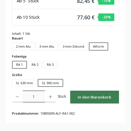
82,45 €
Ab
5
Stück
-15
%
77,60 €
Ab
10
Stück
-20
%
Inhalt:
1 Stk.
auswählen
Bauart
2 mm Alu
3 mm Alu
3 mm Dibond
Alform
auswählen
Folientyp
RA 1
RA 2
RA 3
auswählen
Größe
SL 630 mm
SL 900 mm
Produkt Anzahl: Gib den gewünschten Wert ein oder benutze die Schaltflächen um die Anza
Stück
In den Warenkorb
Produktnummer:
10805009-ALF-RA1-002