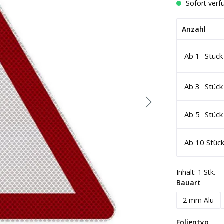
Sofort verfü
Anzahl
Ab
1
Stück
Ab
3
Stück
Ab
5
Stück
Ab
10
Stüc
Inhalt:
1 Stk.
auswä
Bauart
2 mm Alu
aus
Folientyp