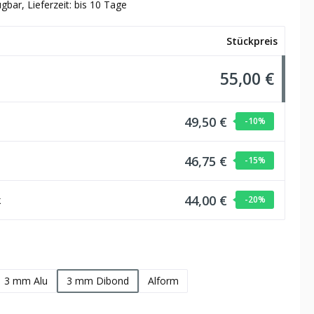
gbar, Lieferzeit: bis 10 Tage
Stückpreis
55,00 €
49,50 €
-10
%
46,75 €
-15
%
44,00 €
k
-20
%
hlen
3 mm Alu
3 mm Dibond
Alform
wählen