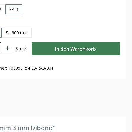
2
RA 3
len
SL 900 mm
Gib den gewünschten Wert ein oder benutze die Schaltflächen um die Anzahl zu
Stück
In den Warenkorb
mer:
10805015-FL3-RA3-001
0 mm 3 mm Dibond"