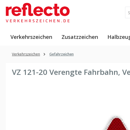
 Hauptinhalt springen
Zur Suche springen
Zur Hauptnavigation springen
Verkehrszeichen
Zusatzzeichen
Halbzeu
Verkehrszeichen
Gefahrzeichen
VZ 121-20 Verengte Fahrbahn, V
Bildergalerie überspringen