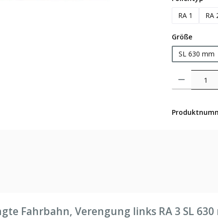
RA 1
RA 
auswäh
Größe
SL 630 mm
Produkt Anzahl: 
Produktnum
ngte Fahrbahn, Verengung links RA 3 SL 63