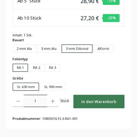
28,90 €
Ab
5
Stück
-15
%
27,20 €
Ab
10
Stück
-20
%
Inhalt:
1 Stk.
auswählen
Bauart
2 mm Alu
3 mm Alu
3 mm Dibond
Alform
auswählen
Folientyp
RA 1
RA 2
RA 3
auswählen
Größe
SL 630 mm
SL 900 mm
Produkt Anzahl: Gib den gewünschten Wert ein oder benutze die Schaltflächen um die Anza
Stück
In den Warenkorb
Produktnummer:
10805016-FL3-RA1-001