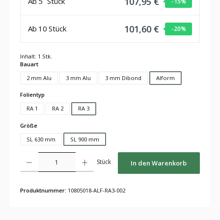
107,95 €
Ab
5
Stück
-15
%
101,60 €
Ab
10
Stück
-20
%
Inhalt:
1 Stk.
auswählen
Bauart
2 mm Alu
3 mm Alu
3 mm Dibond
Alform
auswählen
Folientyp
RA 1
RA 2
RA 3
auswählen
Größe
SL 630 mm
SL 900 mm
Produkt Anzahl: Gib den gewünschten Wert ein oder benutze die Schaltflächen um die Anza
Stück
In den Warenkorb
Produktnummer:
10805018-ALF-RA3-002