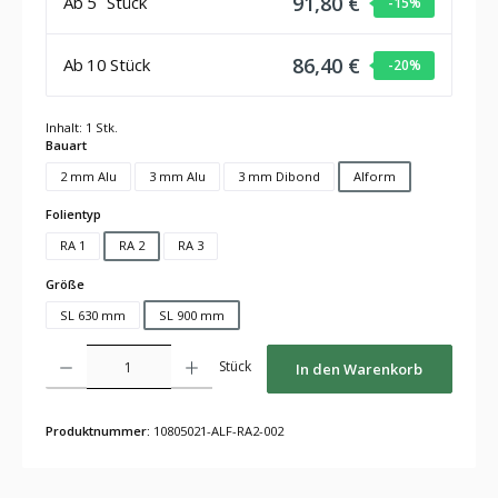
91,80 €
Ab
5
Stück
-15
%
86,40 €
Ab
10
Stück
-20
%
Inhalt:
1 Stk.
auswählen
Bauart
2 mm Alu
3 mm Alu
3 mm Dibond
Alform
auswählen
Folientyp
RA 1
RA 2
RA 3
auswählen
Größe
SL 630 mm
SL 900 mm
Produkt Anzahl: Gib den gewünschten Wert ein oder benutze die Schaltflächen um die Anza
Stück
In den Warenkorb
Produktnummer:
10805021-ALF-RA2-002