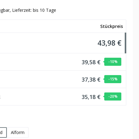
gbar, Lieferzeit: bis 10 Tage
Stückpreis
43,98 €
39,58 €
-10
%
37,38 €
-15
%
35,18 €
k
-20
%
hlen
d
Alform