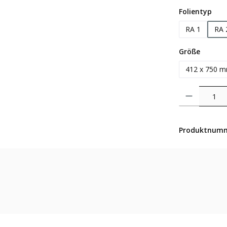
aus
Folientyp
RA 1
RA 
auswäh
Größe
412 x 750 
Produkt Anzahl: 
Produktnum