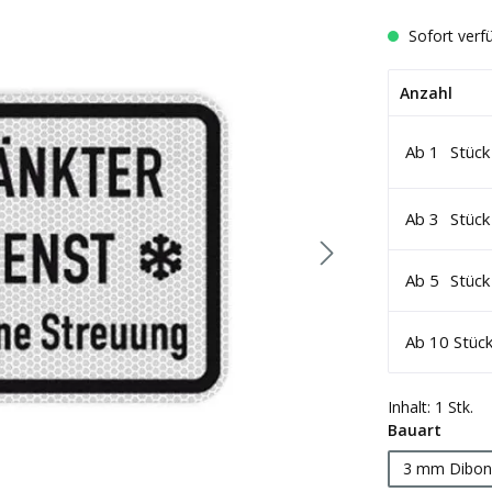
Sofort verfü
Anzahl
Ab
1
Stück
Ab
3
Stück
Ab
5
Stück
Ab
10
Stüc
Inhalt:
1 Stk.
auswä
Bauart
3 mm Dibon