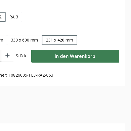
wählen
2
RA 3
len
mm
330 x 600 mm
231 x 420 mm
Gib den gewünschten Wert ein oder benutze die Schaltflächen um die Anzahl zu
Stück
In den Warenkorb
mer:
10826005-FL3-RA2-063