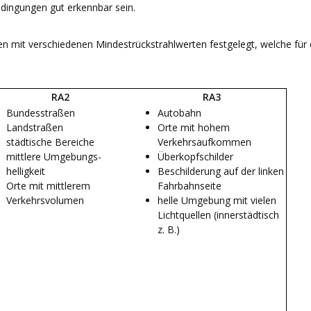
edingungen gut erkennbar sein.
en mit verschiedenen Mindestrückstrahlwerten festgelegt, welche für d
RA2
RA3
Bundesstraßen
Autobahn
Landstraßen
Orte mit hohem
städtische Bereiche
Verkehrsaufkommen
mittlere Umgebungs-
Überkopfschilder
helligkeit
Beschilderung auf der linken
Orte mit mittlerem
Fahrbahnseite
Verkehrsvolumen
helle Umgebung mit vielen
Lichtquellen (innerstädtisch
z. B.)