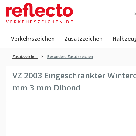
 Hauptinhalt springen
Zur Suche springen
Zur Hauptnavigation springen
Verkehrszeichen
Zusatzzeichen
Halbzeu
Zusatzzeichen
Besondere Zusatzzeichen
VZ 2003 Eingeschränkter Winterd
mm 3 mm Dibond
Bildergalerie überspringen