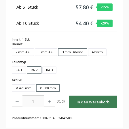
57,80 €
Ab
5
Stück
-15
%
54,40 €
Ab
10
Stück
-20
%
Inhalt:
1 Stk.
auswählen
Bauart
2 mm Alu
3 mm Alu
3 mm Dibond
Alform
auswählen
Folientyp
RA 1
RA 2
RA 3
auswählen
Größe
Ø 420 mm
Ø 600 mm
Produkt Anzahl: Gib den gewünschten Wert ein oder benutze die Schaltflächen um die Anza
Stück
In den Warenkorb
Produktnummer:
10807013-FL3-RA2-005