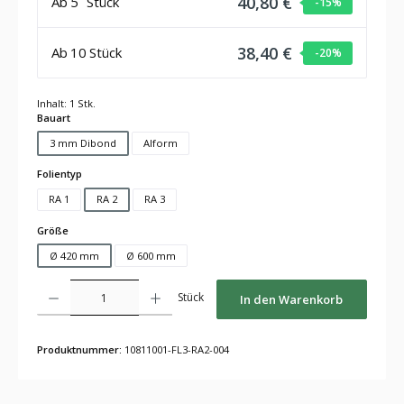
40,80 €
Ab
5
Stück
-15
%
38,40 €
Ab
10
Stück
-20
%
Inhalt:
1 Stk.
auswählen
Bauart
3 mm Dibond
Alform
auswählen
Folientyp
RA 1
RA 2
RA 3
auswählen
Größe
Ø 420 mm
Ø 600 mm
Produkt Anzahl: Gib den gewünschten Wert ein oder benutze die Schaltflächen um die Anza
Stück
In den Warenkorb
Produktnummer:
10811001-FL3-RA2-004