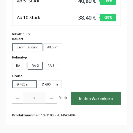
40,80 €
Ab
5
Stück
-15
%
38,40 €
Ab
10
Stück
-20
%
Inhalt:
1 Stk.
auswählen
Bauart
3 mm Dibond
Alform
auswählen
Folientyp
RA 1
RA 2
RA 3
auswählen
Größe
Ø 420 mm
Ø 600 mm
Produkt Anzahl: Gib den gewünschten Wert ein oder benutze die Schaltflächen um die Anza
Stück
In den Warenkorb
Produktnummer:
10811003-FL3-RA2-004