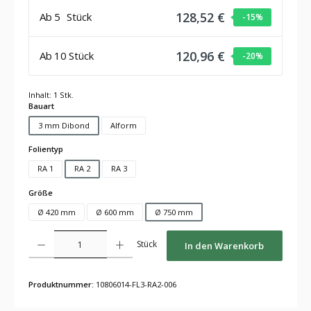
128,52 €
Ab
5
Stück
-15
%
120,96 €
Ab
10
Stück
-20
%
Inhalt:
1 Stk.
auswählen
Bauart
3 mm Dibond
Alform
auswählen
Folientyp
RA 1
RA 2
RA 3
auswählen
Größe
Ø 420 mm
Ø 600 mm
Ø 750 mm
Produkt Anzahl: Gib den gewünschten Wert ein oder benutze die Schaltflächen um die Anza
Stück
In den Warenkorb
Produktnummer:
10806014-FL3-RA2-006