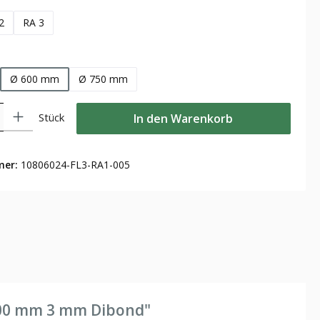
2
RA 3
len
Ø 600 mm
Ø 750 mm
Gib den gewünschten Wert ein oder benutze die Schaltflächen um die Anzahl zu
Stück
In den Warenkorb
mer:
10806024-FL3-RA1-005
 600 mm 3 mm Dibond"