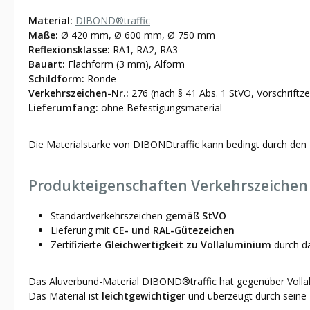
Material:
DIBOND®traffic
Maße:
Ø 420 mm, Ø 600 mm, Ø 750 mm
Reflexionsklasse:
RA1, RA2, RA3
Bauart:
Flachform (3 mm), Alform
Schildform:
Ronde
Verkehrszeichen-Nr.:
276 (nach § 41 Abs. 1 StVO, Vorschriftze
Lieferumfang:
ohne Befestigungsmaterial
Die Materialstärke von DIBONDtraffic kann bedingt durch den 
Produkteigenschaften Verkehrszeichen 2
Standardverkehrszeichen
gemäß StVO
Lieferung mit
CE- und RAL-Gütezeichen
Zertifizierte
Gleichwertigkeit zu Vollaluminium
durch 
Das Aluverbund-Material DIBOND®traffic hat gegenüber Vollalu
Das Material ist
leichtgewichtiger
und überzeugt durch seine