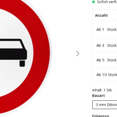
Sofort verfü
Anzahl
Ab
1
Stück
Ab
3
Stück
Ab
5
Stück
Ab
10
Stüc
Inhalt:
1 Stk.
auswä
Bauart
3 mm Dibon
aus
Folientyp