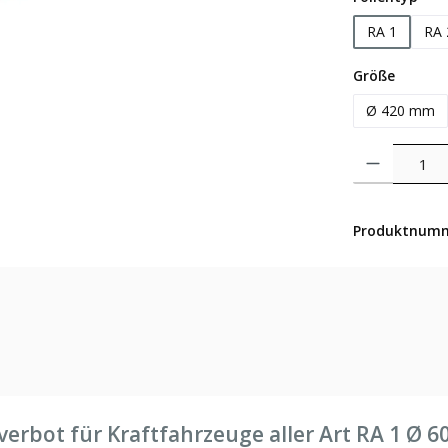
RA 1
RA 
auswäh
Größe
Ø 420 mm
Produkt Anzahl: 
Produktnum
erbot für Kraftfahrzeuge aller Art RA 1 Ø