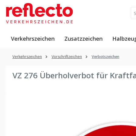
 Hauptinhalt springen
Zur Suche springen
Zur Hauptnavigation springen
Verkehrszeichen
Zusatzzeichen
Halbzeu
Verkehrszeichen
Vorschriftzeichen
Verbotszeichen
VZ 276 Überholverbot für Kraft
Bildergalerie überspringen