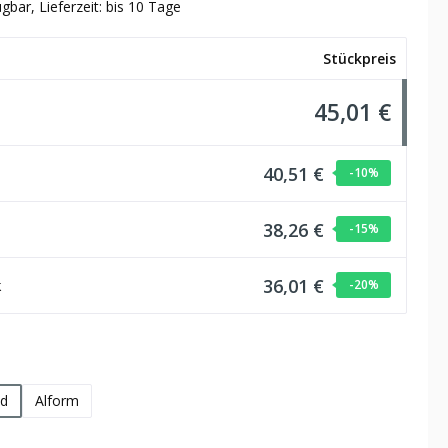
gbar, Lieferzeit: bis 10 Tage
Stückpreis
45,01 €
40,51 €
-10
%
38,26 €
-15
%
36,01 €
k
-20
%
hlen
d
Alform
wählen