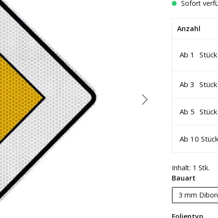
Sofort verfü
Anzahl
Ab
1
Stück
Ab
3
Stück
Ab
5
Stück
Ab
10
Stüc
Inhalt:
1 Stk.
auswä
Bauart
3 mm Dibon
aus
Folientyp