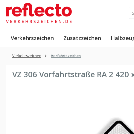
 Hauptinhalt springen
Zur Suche springen
Zur Hauptnavigation springen
Verkehrszeichen
Zusatzzeichen
Halbzeu
Verkehrszeichen
Vorfahrtszeichen
VZ 306 Vorfahrtstraße RA 2 42
Bildergalerie überspringen