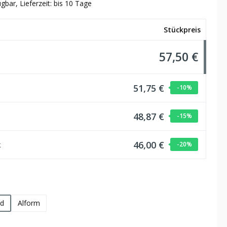
gbar, Lieferzeit: bis 10 Tage
Stückpreis
57,50 €
51,75 €
-10
%
48,87 €
-15
%
46,00 €
k
-20
%
hlen
d
Alform
wählen