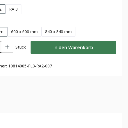
2
RA 3
len
mm
600 x 600 mm
840 x 840 mm
Gib den gewünschten Wert ein oder benutze die Schaltflächen um die Anzahl zu
Stück
In den Warenkorb
mer:
10814005-FL3-RA2-007