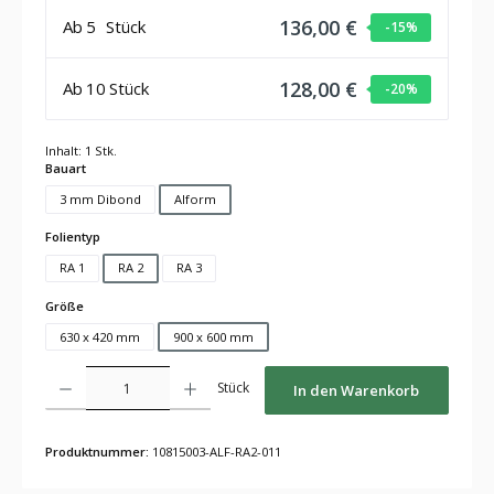
136,00 €
Ab
5
Stück
-15
%
128,00 €
Ab
10
Stück
-20
%
Inhalt:
1 Stk.
auswählen
Bauart
3 mm Dibond
Alform
auswählen
Folientyp
RA 1
RA 2
RA 3
auswählen
Größe
630 x 420 mm
900 x 600 mm
Produkt Anzahl: Gib den gewünschten Wert ein oder benutze die Schaltflächen um die Anza
Stück
In den Warenkorb
Produktnummer:
10815003-ALF-RA2-011