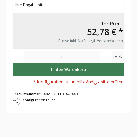
Ihre Eingabe bitte: :
Ihr Preis:
52,78 € *
Preise inkl. MwSt. zzgl. Versandkosten
Produkt Anzahl: Gib den gewünschten Wert ein oder benutze die Schaltflächen um die Anza
Stück
In den Warenkorb
* Konfiguration ist unvollständig - bitte prüfen!
Produktnummer:
10825001-FL3-RA2-063
Konfiguration teilen