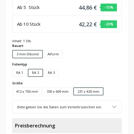
44,86 €
Ab
5
Stück
-15
%
42,22 €
Ab
10
Stück
-20
%
Inhalt:
1 Stk.
auswählen
Bauart
3 mm Dibond
Alform
auswählen
Folientyp
RA 1
RA 2
RA 3
auswählen
Größe
412 x 750 mm
330 x 600 mm
231 x 420 mm
Bitte geben Sie die Daten zum Verkehrszeichen ein.
Preisberechnung